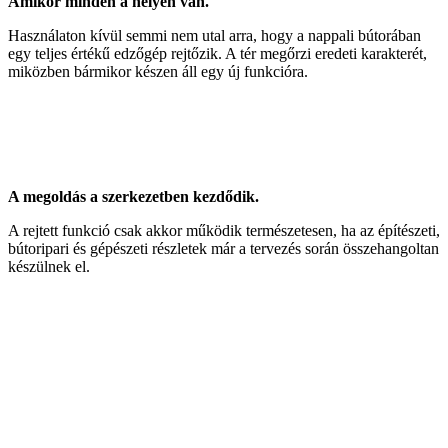
Amikor minden a helyén van.
Használaton kívül semmi nem utal arra, hogy a nappali bútorában
egy teljes értékű edzőgép rejtőzik. A tér megőrzi eredeti karakterét,
miközben bármikor készen áll egy új funkcióra.
A megoldás a szerkezetben kezdődik.
A rejtett funkció csak akkor működik természetesen, ha az építészeti,
bútoripari és gépészeti részletek már a tervezés során összehangoltan
készülnek el.