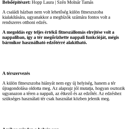
Belsőépítészet:
Hopp Laura | Szén Molnár Tamás
A családi házban nem volt lehetőség külön fitneszszoba
kialakítására, ugyanakkor a megbízók számára fontos volt a
rendszeres otthoni edzés.
A megoldás egy teljes értékű fitneszállomás elrejtése volt a
nappaliban, így a tér megőrizhette nappali funkcióját, mégis
bármikor használható edzőtérré alakítható.
A térszervezés
A külön fitneszszoba hiányát nem egy új helyiség, hanem a tér
újragondolása oldotta meg. Az alaprajz jól mutatja, hogyan osztozik
ugyanazon a téren a nappali, az étkező és az edzőtér. Az edzéshez
szükséges használati tér csak használat közben jelenik meg.