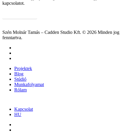
kapcsolatot.
Kapcsolatfelvétel
Szén Molnár Tamás – Cadden Studio Kft. © 2026 Minden jog
fenntartva.
facebook
pinterest
instagram
Close
Projektek
Menu
Blog
Stúdió
Munkafolyamat
Rólam
Kapcsolat
HU
facebook
pinterest