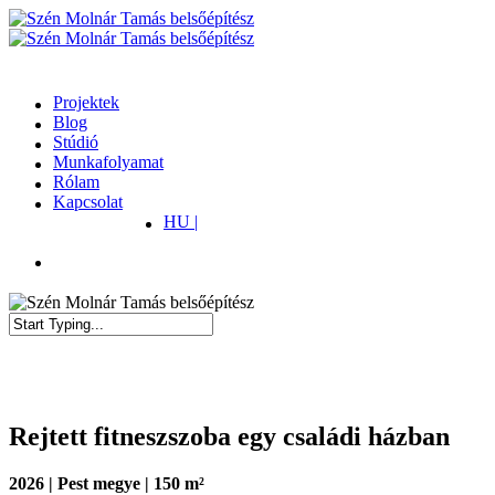
Skip
to
main
content
Menu
Projektek
Blog
Stúdió
Munkafolyamat
Rólam
Kapcsolat
HU
facebook
pinterest
instagram
Close
Search
Rejtett fitneszszoba egy családi házban
2026 | Pest megye | 150 m²